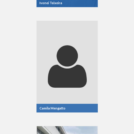
Ivonei Teixeira
Camila Mengatto