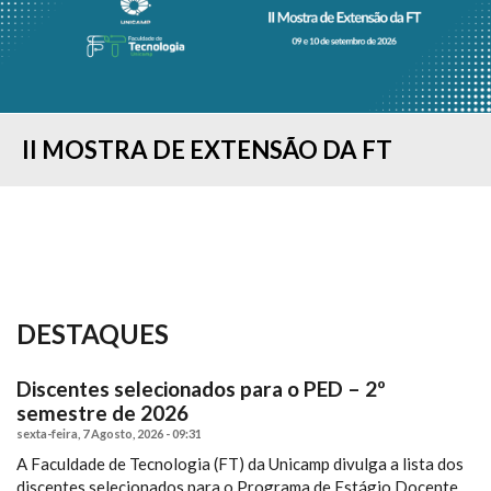
II MOSTRA DE EXTENSÃO DA FT
CONCURSO "MINHA PESQUISA EM 90
COLAÇÃO DE GRAU - FORMANDOS DO
ESTUDANTES DA FT-UNICAMP
RESULTADO DO PROCESSO SELETIVO
IMAGELAB DA FT/UNICAMP
COMISSÃO DE ACESSIBILIDADE
FT SEDIA “I SIMPÓSIO BRASILEIRO DE
FT REALIZA O I WORKSHOP DE
SEGUNDOS...
1º SEMESTRE...
PARTICIPAM DA FEIRA...
— 2º SEMESTRE...
PROMOVE CURSO...
PROCESSOS...
TENDÊNCIAS E...
DESTAQUES
Discentes selecionados para o PED – 2º
semestre de 2026
sexta-feira, 7 Agosto, 2026 - 09:31
A Faculdade de Tecnologia (FT) da Unicamp divulga a lista dos
discentes selecionados para o Programa de Estágio Docente