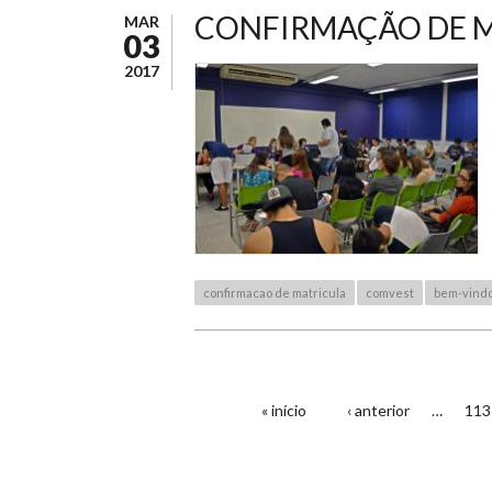
CONFIRMAÇÃO DE M
MAR
03
2017
confirmacao de matricula
comvest
bem-vind
« início
‹ anterior
…
113
PÁGINAS