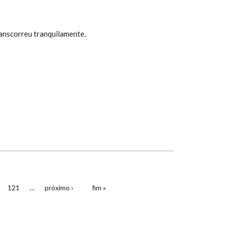
transcorreu tranquilamente.
121
…
próximo ›
fim »