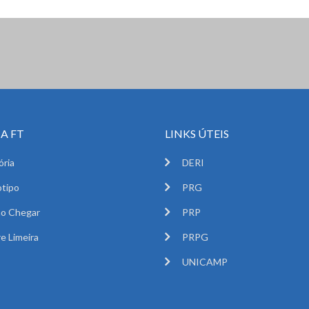
A FT
LINKS ÚTEIS
ória
DERI
tipo
PRG
o Chegar
PRP
e Limeira
PRPG
UNICAMP