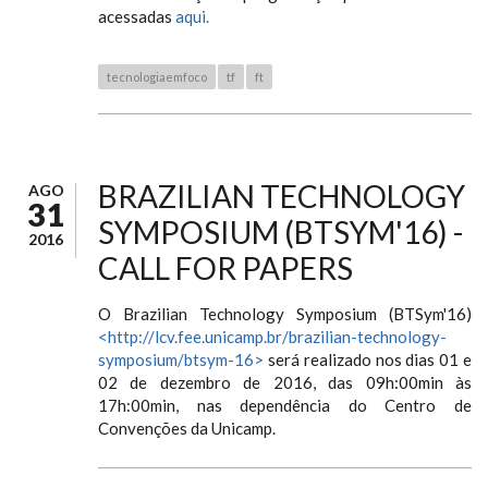
acessadas
aqui.
tecnologiaemfoco
tf
ft
BRAZILIAN TECHNOLOGY
AGO
31
SYMPOSIUM (BTSYM'16) -
2016
CALL FOR PAPERS
O Brazilian Technology Symposium (BTSym'16)
<http://lcv.fee.unicamp.br/brazilian-technology-
symposium/btsym-16>
será realizado nos dias 01 e
02 de dezembro de 2016, das 09h:00min às
17h:00min, nas dependência do Centro de
Convenções da Unicamp.