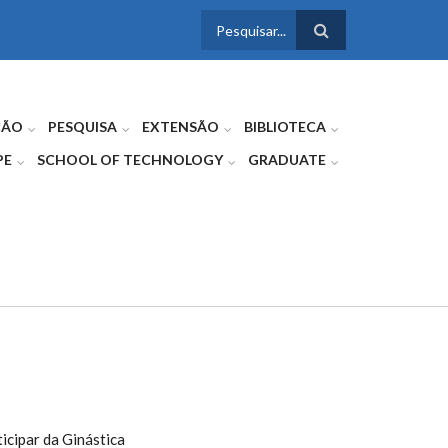
FORMULÁRIO
DE BUSCA
ÇÃO
PESQUISA
EXTENSÃO
BIBLIOTECA
PE
SCHOOL OF TECHNOLOGY
GRADUATE
icipar da Ginástica