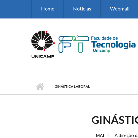
Pular para o conteúdo principal
Home
Notícias
Webmail
GINÁSTICA LABORAL
GINÁSTI
A direção d
MAI