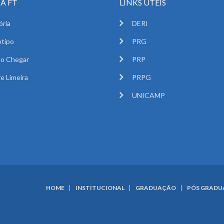
A FT
LINKS ÚTEIS
ória
DERI
tipo
PRG
o Chegar
PRP
e Limeira
PRPG
UNICAMP
HOME
INSTITUCIONAL
GRADUAÇÃO
PÓS GRAD