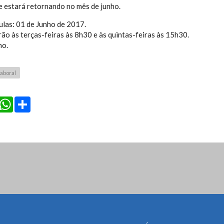
e estará retornando no mês de junho.
aulas: 01 de Junho de 2017.
rão às terças-feiras às 8h30 e às quintas-feiras às 15h30.
ho.
laboral
cebook
Twitter
WhatsApp
Share