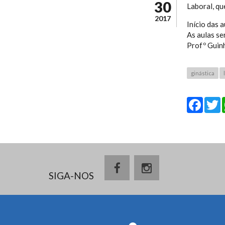
30
Laboral, qu
2017
Início das 
As aulas se
Profº Guin
ginástica
Fa
SIGA-NOS