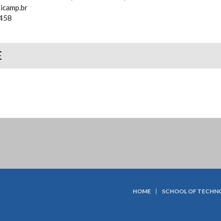
icamp.br
458
E
HOME
SCHOOL OF TECHN