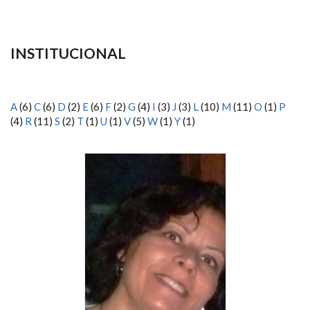
INSTITUCIONAL
A
(6)
C
(6)
D
(2)
E
(6)
F
(2)
G
(4)
I
(3)
J
(3)
L
(10)
M
(11)
O
(1)
P
(4)
R
(11)
S
(2)
T
(1)
U
(1)
V
(5)
W
(1)
Y
(1)