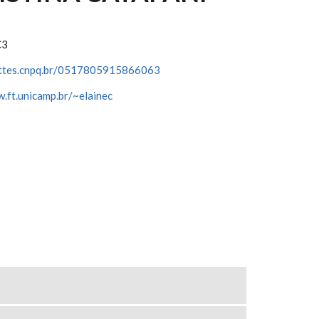
C3
lattes.cnpq.br/0517805915866063
.ft.unicamp.br/~elainec