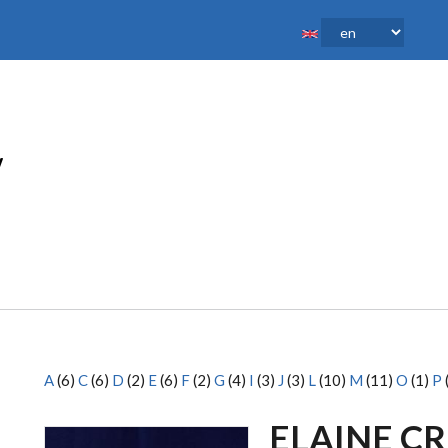
A
(6)
C
(6)
D
(2)
E
(6)
F
(2)
G
(4)
I
(3)
J
(3)
L
(10)
M
(11)
O
(1)
P
ELAINE CR