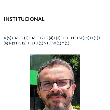
INSTITUCIONAL
A
(6)
C
(6)
D
(2)
E
(6)
F
(2)
G
(4)
I
(3)
J
(3)
L
(10)
M
(11)
O
(1)
P
(4)
R
(11)
S
(2)
T
(1)
U
(1)
V
(5)
W
(1)
Y
(1)