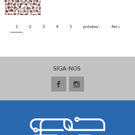
PÁGINAS
1
2
3
4
5
próximo ›
fim »
SIGA-NOS