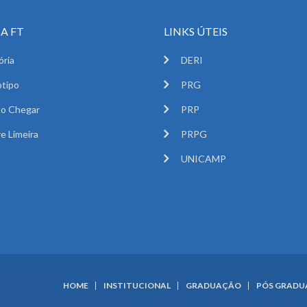
A FT
LINKS ÚTEIS
ória
DERI
tipo
PRG
o Chegar
PRP
e Limeira
PRPG
UNICAMP
HOME
INSTITUCIONAL
GRADUAÇÃO
PÓS GRAD