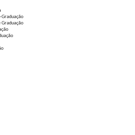
a
ós-Graduação
de Graduação
ação
aduação
ão