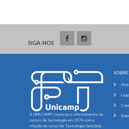
SIGA-NOS
SOBRE 
Hist
Logo
Com
A UNICAMP começou o oferecimento de
Sobr
cursos de tecnologia em 1974 com a
criação do curso de Tecnologia Sanitária.