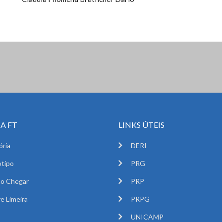
A FT
LINKS ÚTEIS
ória
DERI
tipo
PRG
o Chegar
PRP
e Limeira
PRPG
UNICAMP