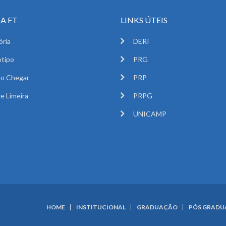
A FT
LINKS ÚTEIS
ória
DERI
tipo
PRG
o Chegar
PRP
e Limeira
PRPG
UNICAMP
HOME
INSTITUCIONAL
GRADUAÇÃO
PÓS GRAD