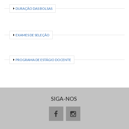
EXIBIR
DURAÇÃO DAS BOLSAS
EXIBIR
EXAMES DE SELEÇÃO
EXIBIR
PROGRAMA DE ESTÁGIO DOCENTE
SIGA-NOS