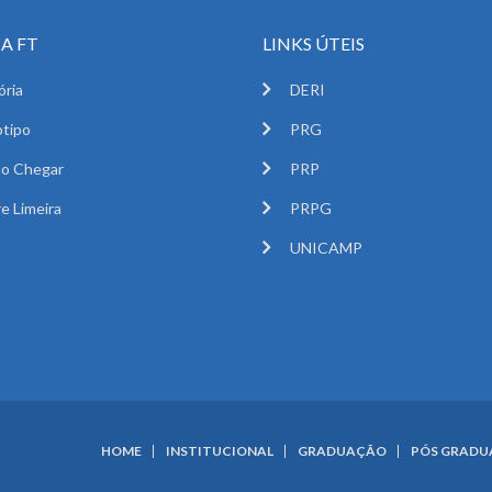
A FT
LINKS ÚTEIS
ória
DERI
tipo
PRG
o Chegar
PRP
e Limeira
PRPG
UNICAMP
HOME
INSTITUCIONAL
GRADUAÇÃO
PÓS GRAD