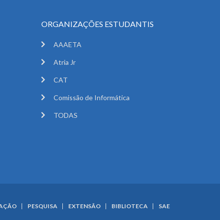
ORGANIZAÇÕES ESTUDANTIS
AAAETA
Atria Jr
CAT
Comissão de Informática
TODAS
UAÇÃO
PESQUISA
EXTENSÃO
BIBLIOTECA
SAE