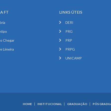
A FT
LINKS ÚTEIS
ória
DERI
tipo
PRG
o Chegar
PRP
e Limeira
PRPG
UNICAMP
HOME
INSTITUCIONAL
GRADUAÇÃO
PÓS GRAD