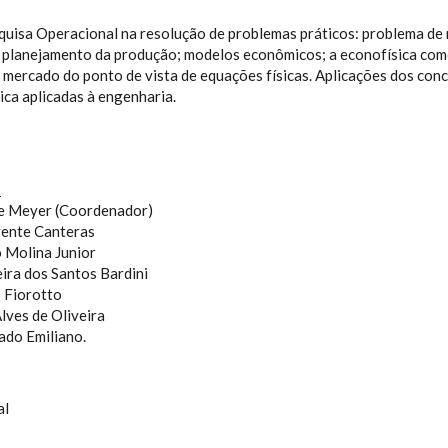
uisa Operacional na resolução de problemas práticos: problema de
e planejamento da produção; modelos econômicos; a econofísica com
 mercado do ponto de vista de equações físicas. Aplicações dos conc
ica aplicadas à engenharia.
:
re Meyer
(Coordenador)
vente Canteras
o Molina Junior
eira dos Santos Bardini
o Fiorotto
lves de Oliveira
ado Emiliano.
al