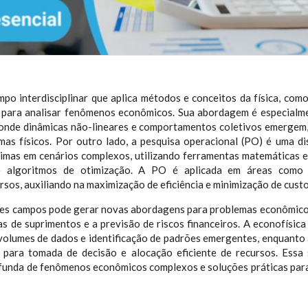
mpo interdisciplinar que aplica métodos e conceitos da física, com
 para analisar fenômenos econômicos. Sua abordagem é especialme
 onde dinâmicas não-lineares e comportamentos coletivos emergem
mas físicos. Por outro lado, a pesquisa operacional (PO) é uma di
imas em cenários complexos, utilizando ferramentas matemáticas 
e algoritmos de otimização. A PO é aplicada em áreas como l
sos, auxiliando na maximização de eficiência e minimização de custo
ses campos pode gerar novas abordagens para problemas econômico
 de suprimentos e a previsão de riscos financeiros. A econofísica
 volumes de dados e identificação de padrões emergentes, enquanto 
 para tomada de decisão e alocação eficiente de recursos. Essa
unda de fenômenos econômicos complexos e soluções práticas para