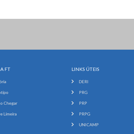
A FT
LINKS ÚTEIS
ória
DERI
tipo
PRG
o Chegar
PRP
e Limeira
PRPG
UNICAMP