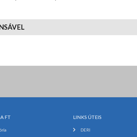
NSÁVEL
A FT
LINKS ÚTEIS
ória
DERI