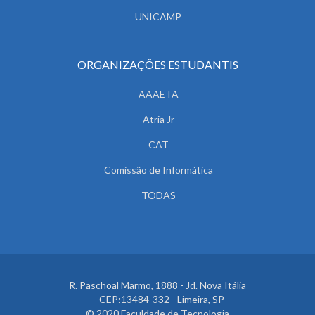
UNICAMP
ORGANIZAÇÕES ESTUDANTIS
AAAETA
Atria Jr
CAT
Comissão de Informática
TODAS
R. Paschoal Marmo, 1888 - Jd. Nova Itália
CEP:13484-332 - Limeira, SP
© 2020 Faculdade de Tecnologia