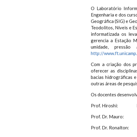
O Laboratório Inform
Engenharia e dos curs
Geográfica (SIG) e Ge
Teodolitos, Níveis e E
informatizada os lev
gerencia a Estação M
umidade, pressão 
http://www.ft.unicamp
Com a criação dos p
oferecer as discipli
bacias hidrográficas 
outras áreas de pesqui
Os docentes desenvolve
Prof. Hiroshi: Moni
Prof. Dr. Mauro: Top
Prof. Dr. Ronalton: S