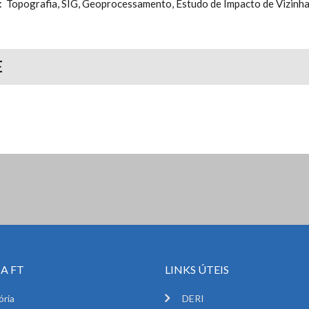
r: Topografia, SIG, Geoprocessamento, Estudo de Impacto de Vizinha
E
A FT
LINKS ÚTEIS
ória
DERI