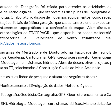
atizado de Topografia foi criado para atender as atividades di
os de Tecnologia da FT que oferecem as disciplinas de Topografia e
ologia. O laboratório dispõe de modernos equipamentos, como rece
stações Totais de última geração, que capacitam o aluno a executa
antamentos topográficos e a confecção de mapas. Além disso, o
eteorológica da FT/CEPAGRI, que disponibiliza dados meteorológ
atmosférica e velocidade do vento atualizados diar
.br/dadosmeteorologicos
.
rogramas de Mestrado e de Doutorado na Faculdade de Tecnolo
nas de Geodésia, Cartografia, GPS, Geoprocessamento, Gerenciam
e Modelagem em sistemas hídricos. Além de desenvolver projetos 
sa na FT, relacionadas à Construção Civil e ao Meio Ambiente.
m as suas linhas de pesquisa e atuam nas seguintes áreas :
toramento e Divulgação de dados Meteorológicos.
ografia, Geodésia, Cartografia, GPS, Georreferenciamento e Ca
IG, Hidrologia, Modelagem em sistemas hídricos, Manejo de bacias