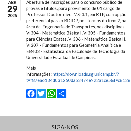
Abertura de inscrições para o concurso público de
ABR
29
provas e títulos, para provimento de 01 cargo de
Professor Doutor, nível MS-3.1, em RTP, com opção
2025
preferencial para o RDIDP, nos termos do item 2, na
área de Engenharia de Transportes, nas disciplinas
VI304 - Matemática Básica I, VI305 - Fundamentos
para Ciências Exatas, VI306 - Matemática Básica II,
VI307 - Fundamentos para Geometria Analítica e
EB403 - Estatística, da Faculdade de Tecnologia da
Universidade Estadual de Campinas.
Mais
informações:
https://downloads.sg.unicamp.br/?
t=f87ea6134d031260da53474e922a1ce5&f=c812
Facebook
Twitter
WhatsApp
Share
SIGA-NOS