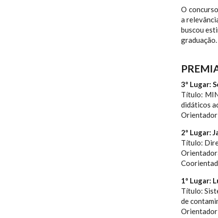
O concurso 
a relevânci
buscou esti
graduação.
PREMIA
3º Lugar: S
Título: MI
didáticos 
Orientador
2º Lugar: 
Título: Dir
Orientador
Coorientado
1º Lugar: L
Título: Si
de contami
Orientador: