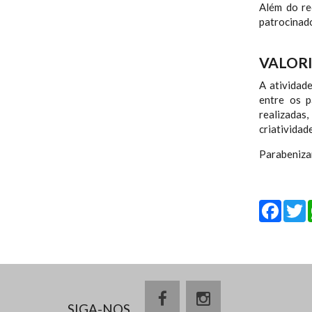
Além do re
patrocinado
VALORI
A atividad
entre os p
realizadas,
criatividad
Parabeniza
Fa
SIGA-NOS