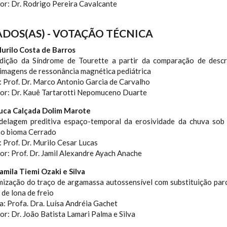
or: Dr. Rodrigo Pereira Cavalcante
DOS(AS) - VOTAÇÃO TÉCNICA
Murilo Costa de Barros
edição da Síndrome de Tourette a partir da comparação de desc
 imagens de ressonância magnética pediátrica
 Prof. Dr. Marco Antonio Garcia de Carvalho
or: Dr. Kauê Tartarotti Nepomuceno Duarte
Luca Calçada Dolim Marote
delagem preditiva espaço-temporal da erosividade da chuva sob
 no bioma Cerrado
 Prof. Dr. Murilo Cesar Lucas
r: Prof. Dr. Jamil Alexandre Ayach Anache
amila Tiemi Ozaki e Silva
imização do traço de argamassa autossensível com substituição par
 de lona de freio
: Profa. Dra. Luísa Andréia Gachet
r: Dr. João Batista Lamari Palma e Silva