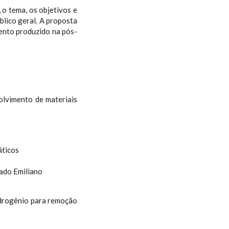
o tema, os objetivos e
blico geral. A proposta
ento produzido na pós-
olvimento de materiais
áticos
hado Emiliano
idrogênio para remoção