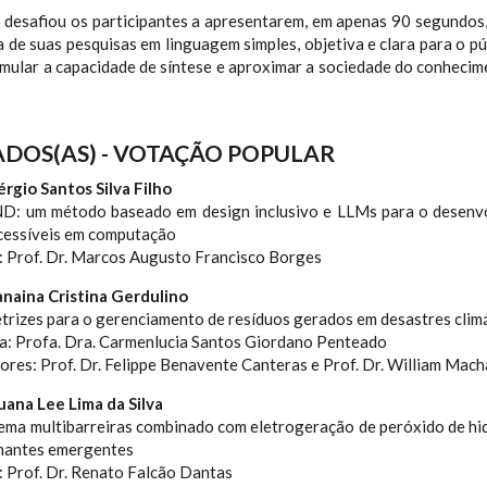
desafiou os participantes a apresentarem, em apenas 90 segundos, 
a de suas pesquisas em linguagem simples, objetiva e clara para o pú
mular a capacidade de síntese e aproximar a sociedade do conhecim
DOS(AS) - VOTAÇÃO POPULAR
érgio Santos Silva Filho
ND: um método baseado em design inclusivo e LLMs para o desenv
acessíveis em computação
: Prof. Dr. Marcos Augusto Francisco Borges
Janaina Cristina Gerdulino
etrizes para o gerenciamento de resíduos gerados em desastres clim
a: Profa. Dra. Carmenlucia Santos Giordano Penteado
res: Prof. Dr. Felippe Benavente Canteras e Prof. Dr. William Mac
uana Lee Lima da Silva
stema multibarreiras combinado com eletrogeração de peróxido de h
nantes emergentes
 Prof. Dr. Renato Falcão Dantas