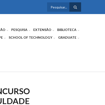
FORMULÁRIO
DE BUSCA
ÇÃO
PESQUISA
EXTENSÃO
BIBLIOTECA
PE
SCHOOL OF TECHNOLOGY
GRADUATE
NCURSO
CULDADE