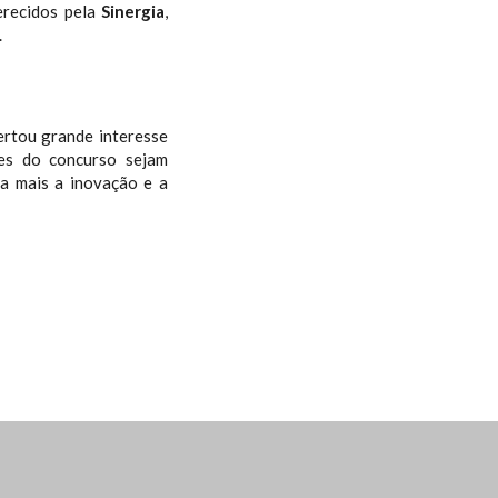
erecidos pela
Sinergia
,
.
ertou grande interesse
ões do concurso sejam
da mais a inovação e a