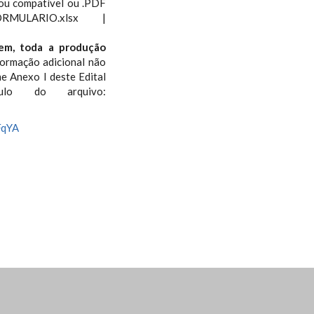
 ou compatível ou .PDF
RMULARIO.xlsx |
em, toda a produção
formação adicional não
e Anexo I deste Edital
lo do arquivo:
FqYA