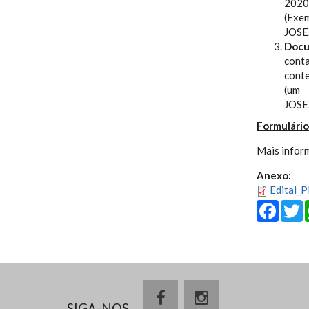
2020 
(Ex
JOSE
Docu
conta
conte
(um
JOSE
Formulário
Mais infor
Anexo:
Edital_
Fa
SIGA-NOS