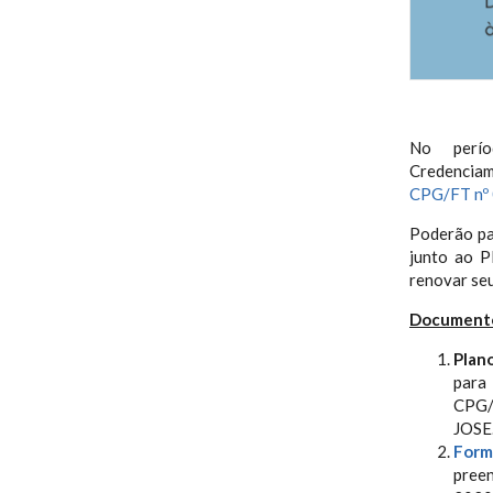
No perío
Credenciam
CPG/FT nº
Poderão pa
junto ao P
renovar se
Documentos
Plan
para
CPG/
JOSE
Form
preen