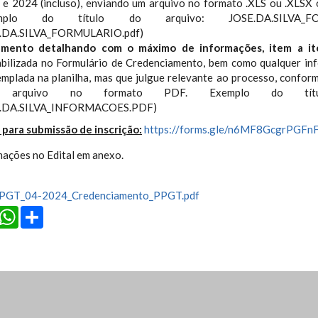
e 2024 (incluso), enviando um arquivo no formato .XLS ou .XLSX
emplo do título do arquivo: JOSE.DA.SILVA_FO
.DA.SILVA_FORMULARIO.pdf)
mento detalhando com o máximo de informações, item a it
bilizada no Formulário de Credenciamento, bem como qualquer in
mplada na planilha, mas que julgue relevante ao processo, conform
 arquivo no formato PDF. Exemplo do títu
.DA.SILVA_INFORMACOES.PDF)
 para submissão de inscrição:
https://forms.gle/n6MF8GcgrPGFn
mações no Edital em anexo.
PPGT_04-2024_Credenciamento_PPGT.pdf
cebook
Twitter
WhatsApp
Share