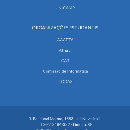
UNICAMP
ORGANIZAÇÕES ESTUDANTIS
AAAETA
Atria Jr
CAT
Comissão de Informática
TODAS
R. Paschoal Marmo, 1888 - Jd. Nova Itália
CEP:13484-332 - Limeira, SP