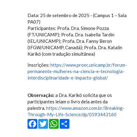
Data: 25 de setembro de 2025 - (Campus 1 – Sala
PA07)
Participantes: Profa. Dra. Simone Pozza
(FT/UNICAMP); Profa. Dra. Isabella Tardin
(IEL/UNICAMP); Profa. Dra. Fanny Beron
(IFGW/UNICAMP, Canadá); Profa. Dra. Katalin
Karikó (com tradução simultânea)
Inscrições:
https://www.proec.unicamp.br/forum-
permanente-mulheres-na-ciencia-e-tecnologia-
interdisciplinaridade-e-impacto-global/
Observação:
a Dra. Karikó solicita que os
participantes leiam o livro dela antes da
palestra.
https://www.amazon.com.br/Breaking-
Through-My-Life-Science/dp/0593443160
Facebook
Twitter
WhatsApp
Share