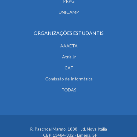
PRPG
UNICAMP
ORGANIZAÇÕES ESTUDANTIS
AAAETA
Atria Jr
CAT
Comissão de Informática
TODAS
R. Paschoal Marmo, 1888 - Jd. Nova Itália
CEP:13484-332 - Limeira, SP