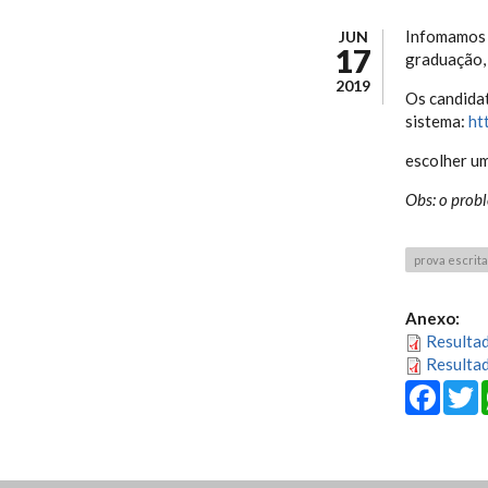
Infomamos n
JUN
17
graduação, 
2019
Os candidat
sistema:
ht
escolher um
Obs: o prob
prova escrita
Anexo:
Resultad
Resultad
Fa