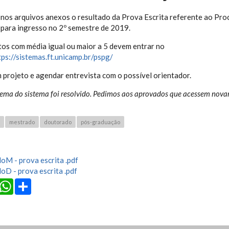
os arquivos anexos o resultado da Prova Escrita referente ao Pro
para ingresso no 2º semestre de 2019.
os com média igual ou maior a 5 devem entrar no
tps://sistemas.ft.unicamp.br/pspg/
 projeto e agendar entrevista com o possível orientador.
lema do sistema foi resolvido. Pedimos aos aprovados que acessem nova
mestrado
doutorado
pós-graduação
oM - prova escrita .pdf
oD - prova escrita .pdf
cebook
Twitter
WhatsApp
Share