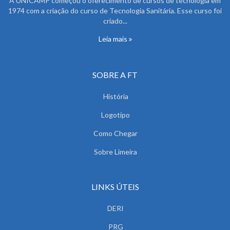
A UNICAMP começou o oferecimento de cursos de tecnologia em
1974 com a criação do curso de Tecnologia Sanitária. Esse curso foi
criado...
Leia mais
SOBRE A FT
História
Logotipo
Como Chegar
Sobre Limeira
LINKS ÚTEIS
DERI
PRG