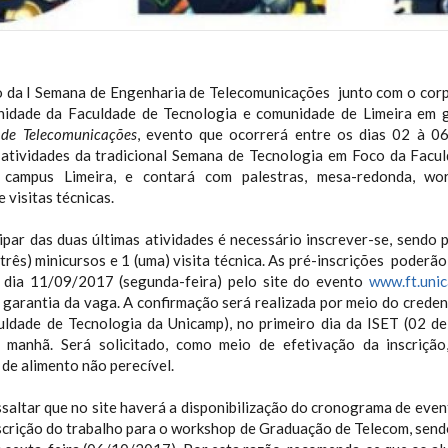
 da I Semana de Engenharia de Telecomunicações junto com o cor
nidade da Faculdade de Tecnologia e comunidade de Limeira 
 de Telecomunicações
, evento que ocorrerá entre os dias 02 à 
 atividades da tradicional Semana de Tecnologia em Foco da Facu
campus Limeira, e contará com palestras, mesa-redonda, wo
 visitas técnicas.
ipar das duas últimas atividades é necessário inscrever-se, sendo p
(três) minicursos e 1 (uma) visita técnica. As pré-inscrições poderão
o dia 11/09/2017 (segunda-feira) pelo site do evento
www.ft.unic
 garantia da vaga. A confirmação será realizada por meio do crede
uldade de Tecnologia da Unicamp), no primeiro dia da ISET (02 d
 manhã. Será solicitado, como meio de efetivação da inscrição
de alimento não perecível.
ssaltar que no site haverá a disponibilização do cronograma de eve
nscrição do trabalho para o workshop de Graduação de Telecom, sendo