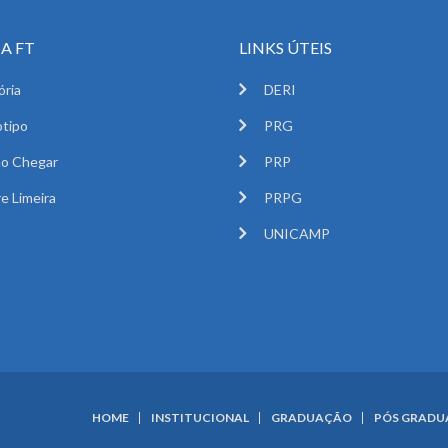
A FT
LINKS ÚTEIS
ória
DERI
tipo
PRG
o Chegar
PRP
e Limeira
PRPG
UNICAMP
HOME
INSTITUCIONAL
GRADUAÇÃO
PÓS GRAD