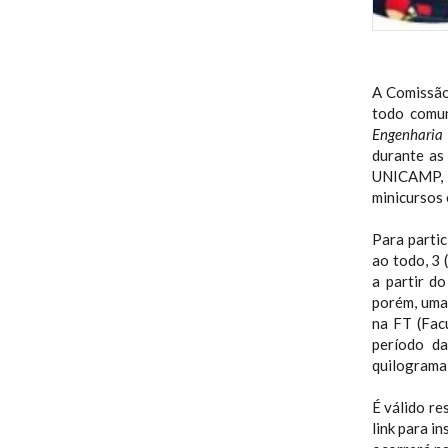
A Comissão
todo comu
Engenharia
durante as
UNICAMP, 
minicursos e
Para partic
ao todo, 3 
a partir d
porém, uma
na FT (Fac
período da
quilograma 
É válido re
link para i