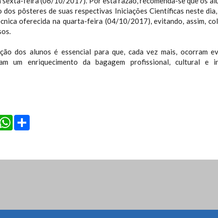
 sexta-feira (06/10/2017). Por esta razão, recomenda-se que os al
 dos pôsteres de suas respectivas Iniciações Científicas neste dia
écnica oferecida na quarta-feira (04/10/2017), evitando, assim, co
os.
ação dos alunos é essencial para que, cada vez mais, ocorram e
nam um enriquecimento da bagagem profissional, cultural e i
cebook
Twitter
WhatsApp
Share