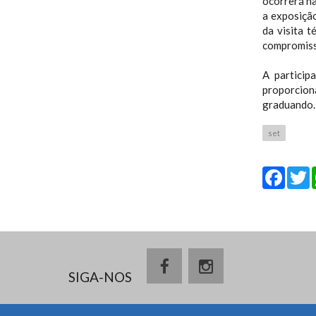
ocorrerá na
a exposição
da visita t
compromiss
A particip
proporcio
graduando.
set
Fa
SIGA-NOS