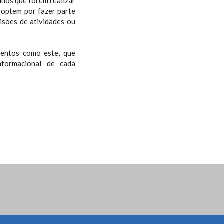
unos que forem realizar
, optem por fazer parte
lisões de atividades ou
ventos como este, que
nformacional de cada