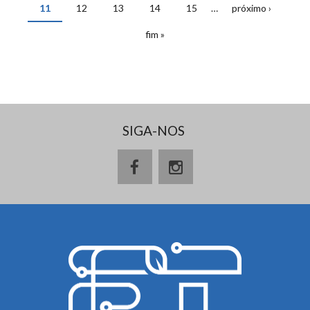
11
12
13
14
15
…
próximo ›
fim »
SIGA-NOS