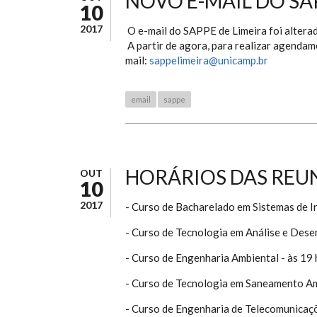
NOVO E-MAIL DO SA
10
2017
O e-mail do SAPPE de Limeira foi altera
A partir de agora, para realizar agendam
mail:
sappelimeira@unicamp.br
email
sappe
HORÁRIOS DAS REUN
OUT
10
2017
- Curso de Bacharelado em Sistemas de I
- Curso de Tecnologia em Análise e Dese
- Curso de Engenharia Ambiental - às 19
- Curso de Tecnologia em Saneamento Amb
- Curso de Engenharia de Telecomunicaç