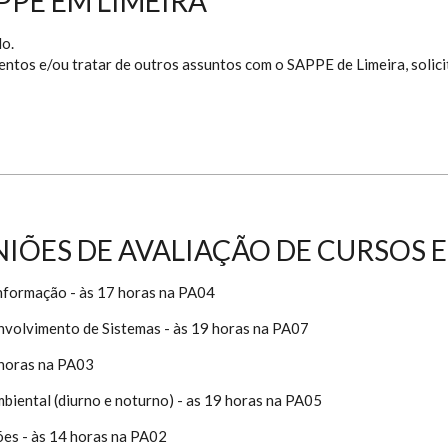
PPE EM LIMEIRA
do.
entos e/ou tratar de outros assuntos com o SAPPE de Limeira, solici
IÕES DE AVALIAÇÃO DE CURSOS E
nformação - às 17 horas na PA04
nvolvimento de Sistemas - às 19 horas na PA07
 horas na PA03
iental (diurno e noturno) - as 19 horas na PA05
ões - às 14 horas na PA02