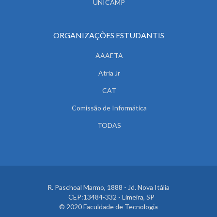
UNICAMP
ORGANIZAÇÕES ESTUDANTIS
AAAETA
Atria Jr
CAT
Comissão de Informática
TODAS
R. Paschoal Marmo, 1888 - Jd. Nova Itália
CEP:13484-332 - Limeira, SP
© 2020 Faculdade de Tecnologia