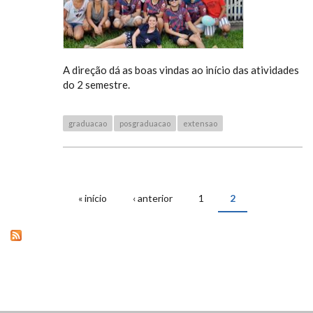
A direção dá as boas vindas ao início das atividades
do 2 semestre.
graduacao
posgraduacao
extensao
« início
‹ anterior
1
2
PÁGINAS