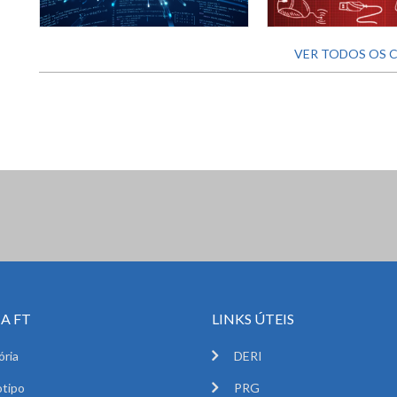
VER TODOS OS 
A FT
LINKS ÚTEIS
ória
DERI
tipo
PRG