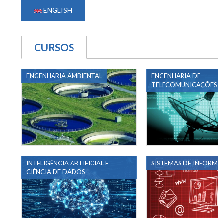
ENGLISH
CURSOS
(ABA ATIVA)
ENGENHARIA AMBIENTAL
ENGENHARIA DE
TELECOMUNICAÇÕES
INTELIGÊNCIA ARTIFICIAL E
SISTEMAS DE INFOR
CIÊNCIA DE DADOS