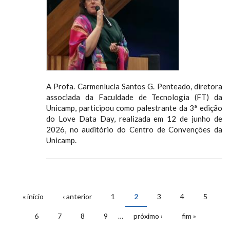
A Profa. Carmenlucia Santos G. Penteado, diretora
associada da Faculdade de Tecnologia (FT) da
Unicamp, participou como palestrante da 3ª edição
do Love Data Day, realizada em 12 de junho de
2026, no auditório do Centro de Convenções da
Unicamp.
« início
‹ anterior
1
2
3
4
5
PÁGINAS
6
7
8
9
…
próximo ›
fim »