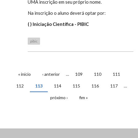
UMA inscrição em seu próprio nome.
Na inscrição o aluno deverá optar por:
( ) Iniciação Científica - PIBIC
pibic
« início
‹ anterior
…
109
110
111
PÁGINAS
112
113
114
115
116
117
…
próximo ›
fim »