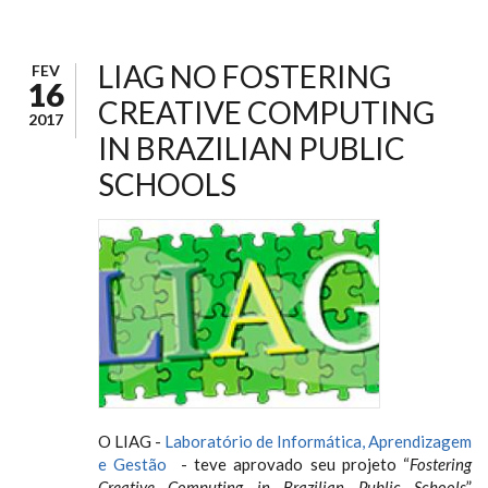
LIAG NO FOSTERING
FEV
16
CREATIVE COMPUTING
2017
IN BRAZILIAN PUBLIC
SCHOOLS
O LIAG -
Laboratório de Informática, Aprendizagem
e Gestão
- teve aprovado seu projeto “
Fostering
Creative Computing in Brazilian Public Schools
”