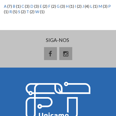
A
(7)
B
(1)
C
(3)
D
(3)
E
(2)
F
(2)
G
(3)
H
(1)
I
(2)
J
(4)
L
(1)
M
(3)
P
(1)
R
(5)
S
(2)
T
(2)
W
(1)
SIGA-NOS