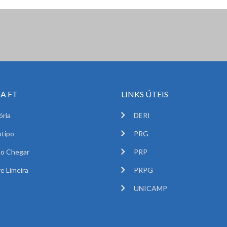
A FT
LINKS ÚTEIS
ória
DERI
tipo
PRG
o Chegar
PRP
e Limeira
PRPG
UNICAMP