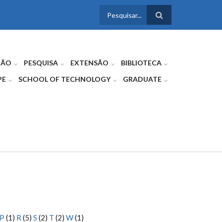
FORMULÁRIO
DE BUSCA
ÇÃO
PESQUISA
EXTENSÃO
BIBLIOTECA
PE
SCHOOL OF TECHNOLOGY
GRADUATE
P
(1)
R
(5)
S
(2)
T
(2)
W
(1)