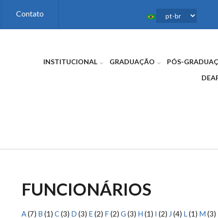
Contato
INSTITUCIONAL
GRADUAÇÃO
PÓS-GRADUA
DEA
FUNCIONÁRIOS
A
(7)
B
(1)
C
(3)
D
(3)
E
(2)
F
(2)
G
(3)
H
(1)
I
(2)
J
(4)
L
(1)
M
(3)