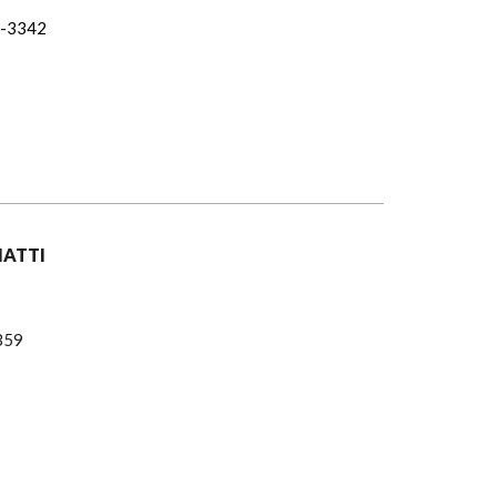
3-3342
IATTI
359