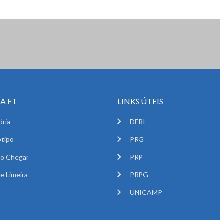
A FT
LINKS ÚTEIS
ória
DERI
tipo
PRG
o Chegar
PRP
e Limeira
PRPG
UNICAMP