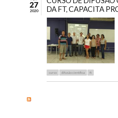
CURSO DE DIFUSÃO 
27
DA FT, CAPACITA P
2020
curso
difusão científica
ft