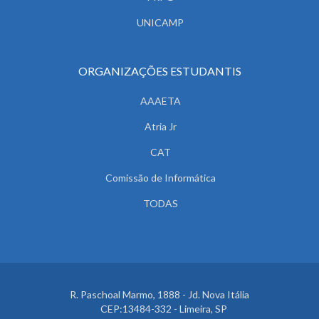
UNICAMP
ORGANIZAÇÕES ESTUDANTIS
AAAETA
Atria Jr
CAT
Comissão de Informática
TODAS
R. Paschoal Marmo, 1888 - Jd. Nova Itália
CEP:13484-332 - Limeira, SP