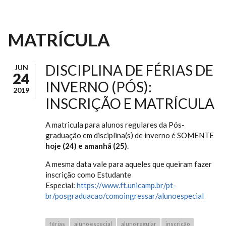
MATRÍCULA
DISCIPLINA DE FÉRIAS DE
JUN
24
INVERNO (PÓS):
2019
INSCRIÇÃO E MATRÍCULA
A matricula para alunos regulares da Pós-
graduação em disciplina(s) de inverno é SOMENTE
hoje (24) e amanhã (25)
.
A mesma data vale para aqueles que queiram fazer
inscrição como Estudante
Especial:
https://www.ft.unicamp.br/pt-
br/posgraduacao/comoingressar/alunoespecial
férias
aluno especial
aluno regular
inscrição