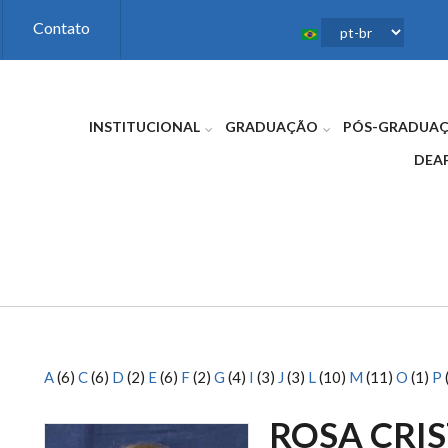
Contato
INSTITUCIONAL
GRADUAÇÃO
PÓS-GRADUA
DEA
A
(6)
C
(6)
D
(2)
E
(6)
F
(2)
G
(4)
I
(3)
J
(3)
L
(10)
M
(11)
O
(1)
P
ROSA CRIS