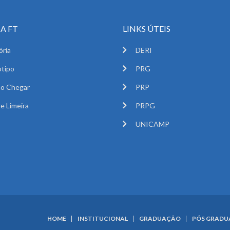
A FT
LINKS ÚTEIS
ória
DERI
tipo
PRG
o Chegar
PRP
e Limeira
PRPG
UNICAMP
HOME
INSTITUCIONAL
GRADUAÇÃO
PÓS GRAD