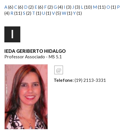
A
(6)
C
(6)
D
(2)
E
(6)
F
(2)
G
(4)
I
(3)
J
(3)
L
(10)
M
(11)
O
(1)
P
(4)
R
(11)
S
(2)
T
(1)
U
(1)
V
(5)
W
(1)
Y
(1)
I
IEDA GERIBERTO HIDALGO
Professor Associado - MS 5.1
Telefone:
(19) 2113-3331