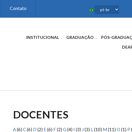
Contato
INSTITUCIONAL
GRADUAÇÃO
PÓS-GRADUA
DEA
DOCENTES
A
(6)
C
(6)
D
(2)
E
(6)
F
(2)
G
(4)
I
(3)
J
(3)
L
(10)
M
(11)
O
(1)
P