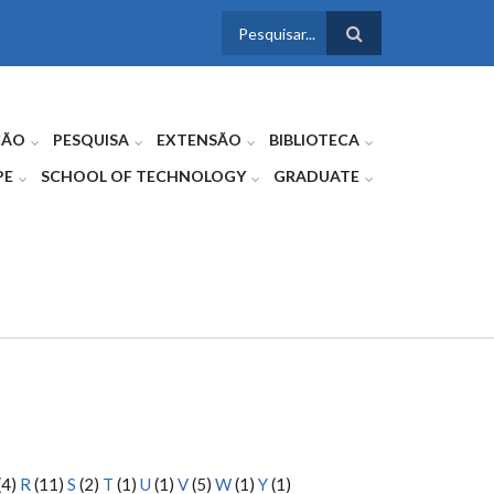
FORMULÁRIO
DE BUSCA
ÇÃO
PESQUISA
EXTENSÃO
BIBLIOTECA
PE
SCHOOL OF TECHNOLOGY
GRADUATE
(4)
R
(11)
S
(2)
T
(1)
U
(1)
V
(5)
W
(1)
Y
(1)