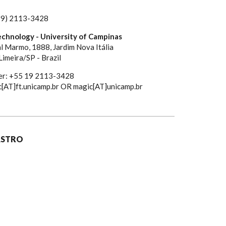
19) 2113-3428
echnology - University of Campinas
l Marmo, 1888, Jardim Nova Itália
imeira/SP - Brazil
er: +55 19 2113-3428
c[AT]ft.unicamp.br OR magic[AT]unicamp.br
ASTRO