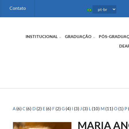
Contato
INSTITUCIONAL
GRADUAÇÃO
PÓS-GRADUA
DEA
A
(6)
C
(6)
D
(2)
E
(6)
F
(2)
G
(4)
I
(3)
J
(3)
L
(10)
M
(11)
O
(1)
P
MARIA AN