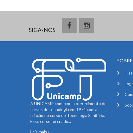
SIGA-NOS
SOBRE 
Hist
Logo
Com
A UNICAMP começou o oferecimento de
Sobr
cursos de tecnologia em 1974 com a
criação do curso de Tecnologia Sanitária.
Esse curso foi criado...
Leia mais