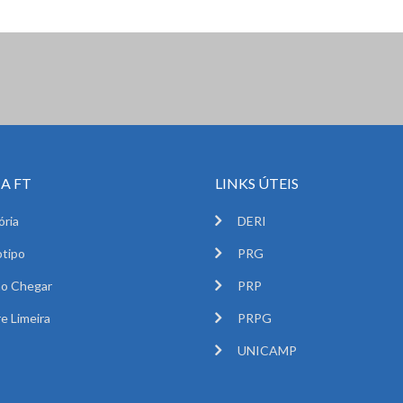
A FT
LINKS ÚTEIS
ória
DERI
tipo
PRG
o Chegar
PRP
e Limeira
PRPG
UNICAMP