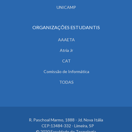
UNICAMP
ORGANIZAÇÕES ESTUDANTIS
AAAETA
Atria Jr
CAT
Comissão de Informática
TODAS
R. Paschoal Marmo, 1888 - Jd. Nova Itália
CEP:13484-332 - Limeira, SP
© 2020 Faculdade de Tecnologia