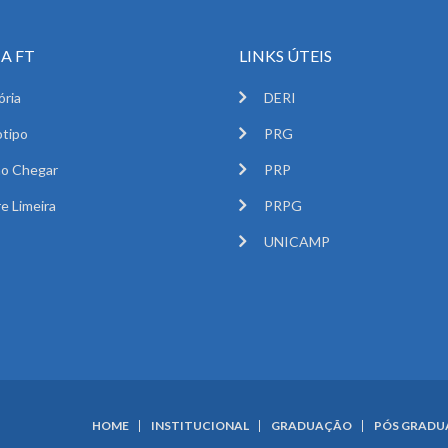
A FT
LINKS ÚTEIS
ória
DERI
tipo
PRG
o Chegar
PRP
e Limeira
PRPG
UNICAMP
HOME
INSTITUCIONAL
GRADUAÇÃO
PÓS GRAD