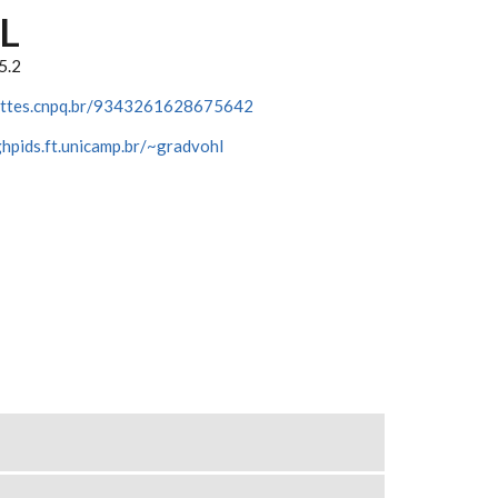
L
5.2
lattes.cnpq.br/9343261628675642
ghpids.ft.unicamp.br/~gradvohl