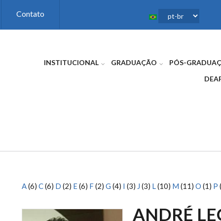
Contato
INSTITUCIONAL
GRADUAÇÃO
PÓS-GRADUA
DEA
A
(6)
C
(6)
D
(2)
E
(6)
F
(2)
G
(4)
I
(3)
J
(3)
L
(10)
M
(11)
O
(1)
P
ANDRÉ LE