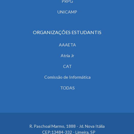
PRPG
UNICAMP
ORGANIZAÇÕES ESTUDANTIS
AAAETA
Atria Jr
CAT
Comissão de Informática
TODAS
R. Paschoal Marmo, 1888 - Jd. Nova Itália
CEP:13484-332 - Limeira, SP