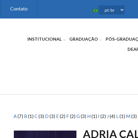
Contato
INSTITUCIONAL
GRADUAÇÃO
PÓS-GRADUA
DEA
A
(7)
B
(1)
C
(3)
D
(3)
E
(2)
F
(2)
G
(3)
H
(1)
I
(2)
J
(4)
L
(1)
M
(3)
ADRIA CA