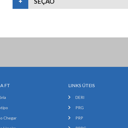
SEÇÃO
A FT
LINKS ÚTEIS
ória
DERI
tipo
PRG
o Chegar
PRP