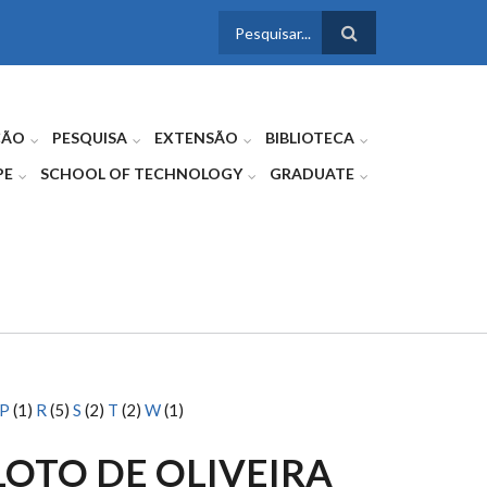
FORMULÁRIO
DE BUSCA
ÇÃO
PESQUISA
EXTENSÃO
BIBLIOTECA
PE
SCHOOL OF TECHNOLOGY
GRADUATE
P
(1)
R
(5)
S
(2)
T
(2)
W
(1)
LOTO DE OLIVEIRA