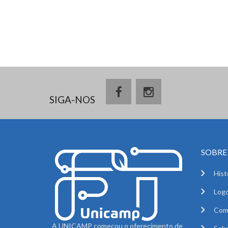
SIGA-NOS
SOBRE 
Hist
Logo
Com
A UNICAMP começou o oferecimento de