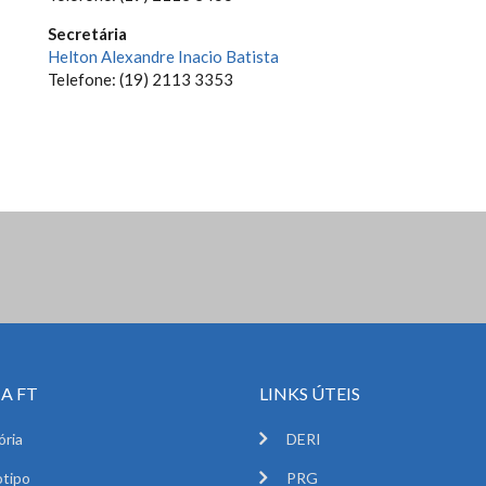
Secretária
Helton Alexandre Inacio Batista
Telefone: (19) 2113 3353
A FT
LINKS ÚTEIS
ória
DERI
tipo
PRG