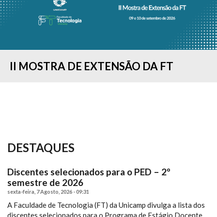
II MOSTRA DE EXTENSÃO DA FT
CONCURSO "MINHA PESQUISA EM 90
COLAÇÃO DE GRAU - FORMANDOS DO
ESTUDANTES DA FT-UNICAMP
RESULTADO DO PROCESSO SELETIVO
IMAGELAB DA FT/UNICAMP
COMISSÃO DE ACESSIBILIDADE
FT SEDIA “I SIMPÓSIO BRASILEIRO DE
FT REALIZA O I WORKSHOP DE
SEGUNDOS...
1º SEMESTRE...
PARTICIPAM DA FEIRA...
— 2º SEMESTRE...
PROMOVE CURSO...
PROCESSOS...
TENDÊNCIAS E...
DESTAQUES
Discentes selecionados para o PED – 2º
semestre de 2026
sexta-feira, 7 Agosto, 2026 - 09:31
A Faculdade de Tecnologia (FT) da Unicamp divulga a lista dos
discentes selecionados para o Programa de Estágio Docente